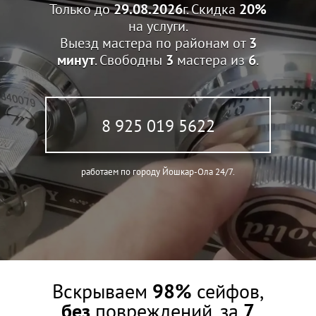
Только до
29.08.2026
г. Скидка
20%
на услуги.
Выезд мастера по районам от
3
минут
. Свободны
3
мастера из
6
.
8 925 019 5622
работаем по городу Йошкар-Ола 24/7.
Вскрываем
98%
сейфов,
без
повреждений, за
7